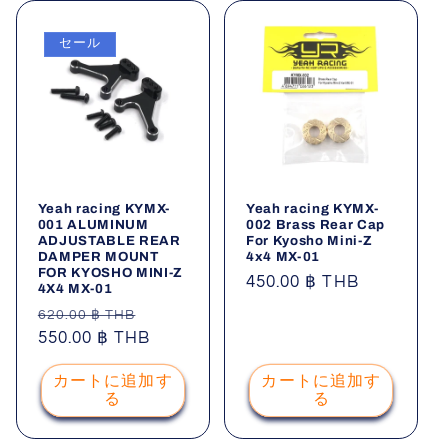
セール
Yeah racing KYMX-
Yeah racing KYMX-
001 ALUMINUM
002 Brass Rear Cap
ADJUSTABLE REAR
For Kyosho Mini-Z
DAMPER MOUNT
4x4 MX-01
FOR KYOSHO MINI-Z
通
450.00 ฿ THB
4X4 MX-01
常
通
セ
620.00 ฿ THB
価
常
550.00 ฿ THB
ー
格
価
ル
カートに追加す
カートに追加す
格
価
る
る
格