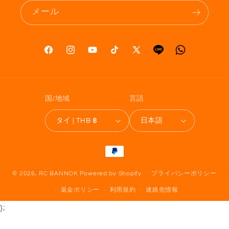
メール
Facebook
Instagram
YouTube
TikTok
X
Tumblr
Vimeo
(Twitter)
国/地域
言語
タイ | THB ฿
日本語
決
済
方
© 2026,
RC BANNOK
Powered by Shopify
プライバシーポリシー
法
返金ポリシー
利用規約
連絡先情報
};