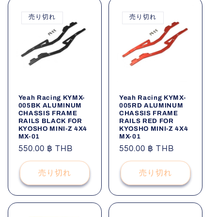
売り切れ
売り切れ
Yeah Racing KYMX-
Yeah Racing KYMX-
005BK ALUMINUM
005RD ALUMINUM
CHASSIS FRAME
CHASSIS FRAME
RAILS BLACK FOR
RAILS RED FOR
KYOSHO MINI-Z 4X4
KYOSHO MINI-Z 4X4
MX-01
MX-01
通
550.00 ฿ THB
通
550.00 ฿ THB
常
常
価
価
売り切れ
売り切れ
格
格