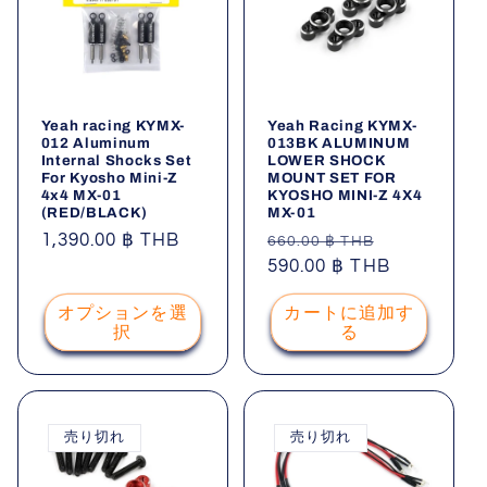
Yeah racing KYMX-
Yeah Racing KYMX-
012 Aluminum
013BK ALUMINUM
Internal Shocks Set
LOWER SHOCK
For Kyosho Mini-Z
MOUNT SET FOR
4x4 MX-01
KYOSHO MINI-Z 4X4
(RED/BLACK)
MX-01
通
1,390.00 ฿ THB
通
セ
660.00 ฿ THB
常
常
590.00 ฿ THB
ー
価
価
ル
オプションを選
カートに追加す
格
格
価
択
る
格
売り切れ
売り切れ