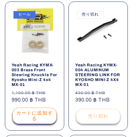
セール
売り切れ
Yeah Racing KYMX-
Yeah Racing KYMX-
003 Brass Front
004 ALUMINUM
Steering Knuckle For
STEERING LINK FOR
Kyosho Mini-Z 4x4
KYOSHO MINI-Z 4X4
MX-01
MX-01
通
セ
通
セ
1,100.00 ฿ THB
430.00 ฿ THB
常
990.00 ฿ THB
ー
常
390.00 ฿ THB
ー
価
ル
価
ル
カートに追加す
格
価
格
価
売り切れ
る
格
格