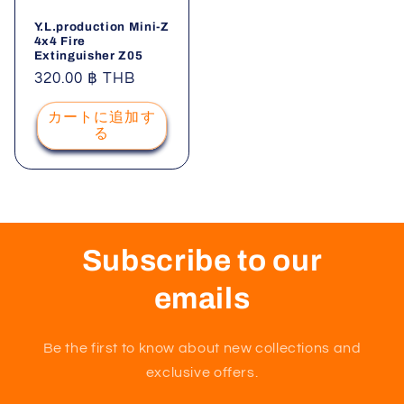
Y.L.production Mini-Z
4x4 Fire
Extinguisher Z05
通
320.00 ฿ THB
常
カートに追加す
価
る
格
Subscribe to our
emails
Be the first to know about new collections and
exclusive offers.