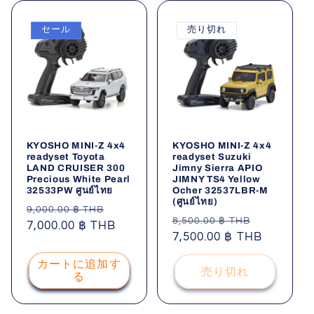
セール
売り切れ
KYOSHO MINI-Z 4x4
KYOSHO MINI-Z 4x4
readyset Toyota
readyset Suzuki
LAND CRUISER 300
Jimny Sierra APIO
Precious White Pearl
JIMNY TS4 Yellow
32533PW ศูนย์ไทย
Ocher 32537LBR-M
(ศูนย์ไทย)
通
セ
9,000.00 ฿ THB
通
セ
8,500.00 ฿ THB
常
7,000.00 ฿ THB
ー
常
7,500.00 ฿ THB
ー
価
ル
価
ル
格
価
カートに追加す
格
価
売り切れ
格
る
格