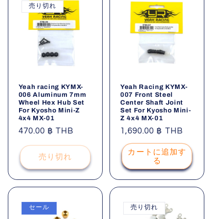
売り切れ
Yeah racing KYMX-
Yeah Racing KYMX-
006 Aluminum 7mm
007 Front Steel
Wheel Hex Hub Set
Center Shaft Joint
For Kyosho Mini-Z
Set For Kyosho Mini-
4x4 MX-01
Z 4x4 MX-01
通
470.00 ฿ THB
通
1,690.00 ฿ THB
常
常
カートに追加す
価
価
売り切れ
る
格
格
セール
売り切れ