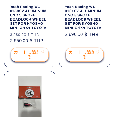
Yeah Racing WL-
Yeah Racing WL-
0158SV ALUMINUM
0161SV ALUMINUM
CNC 5 SPOKE
CNC 8 SPOKE
BEADLOCK WHEEL
BEADLOCK WHEEL
SET FOR KYOSHO
SET FOR KYOSHO
MINI-Z 4X4 TOYOTA
MINI-Z 4X4 TOYOTA
通
セ
通
2,690.00 ฿ THB
3,280.00 ฿ THB
常
2,950.00 ฿ THB
ー
常
価
ル
価
カートに追加す
カートに追加す
格
価
格
る
る
格