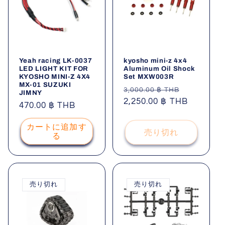
Yeah racing LK-0037
kyosho mini-z 4x4
LED LIGHT KIT FOR
Aluminum Oil Shock
KYOSHO MINI-Z 4X4
Set MXW003R
MX-01 SUZUKI
通
セ
3,000.00 ฿ THB
JIMNY
常
2,250.00 ฿ THB
ー
通
470.00 ฿ THB
価
ル
常
格
価
カートに追加す
価
売り切れ
る
格
格
売り切れ
売り切れ