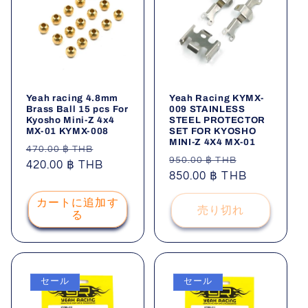
Yeah racing 4.8mm
Yeah Racing KYMX-
Brass Ball 15 pcs For
009 STAINLESS
Kyosho Mini-Z 4x4
STEEL PROTECTOR
MX-01 KYMX-008
SET FOR KYOSHO
MINI-Z 4X4 MX-01
通
セ
470.00 ฿ THB
通
セ
950.00 ฿ THB
常
420.00 ฿ THB
ー
常
850.00 ฿ THB
ー
価
ル
価
ル
格
価
カートに追加す
格
価
売り切れ
格
る
格
セール
セール