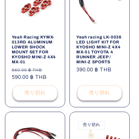
Yeah Racing KYMX-
Yeah racing LK-0036
013RD ALUMINUM
LED LIGHT KIT FOR
LOWER SHOCK
KYOSHO MINI-Z 4X4
MOUNT SET FOR
MX-01 TOYOTA 4
KYOSHO MINI-Z 4X4
RUNNER JEEP /
MX-01
MINI-Z SPORTS
通
セ
通
390.00 ฿ THB
660.00 ฿ THB
常
590.00 ฿ THB
ー
常
価
ル
価
格
価
格
売り切れ
売り切れ
格
売り切れ