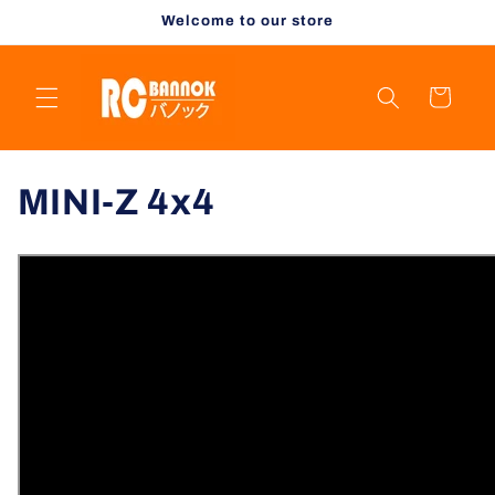
コンテ
Welcome to our store
ンツに
進む
カ
ー
ト
コ
MINI-Z 4x4
レ
ク
シ
ョ
ン
: