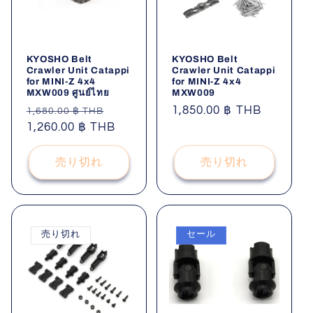
KYOSHO Belt
KYOSHO Belt
Crawler Unit Catappi
Crawler Unit Catappi
for MINI-Z 4x4
for MINI-Z 4x4
MXW009 ศูนย์ไทย
MXW009
通
セ
通
1,850.00 ฿ THB
1,680.00 ฿ THB
常
1,260.00 ฿ THB
ー
常
価
ル
価
格
価
格
売り切れ
売り切れ
格
売り切れ
セール