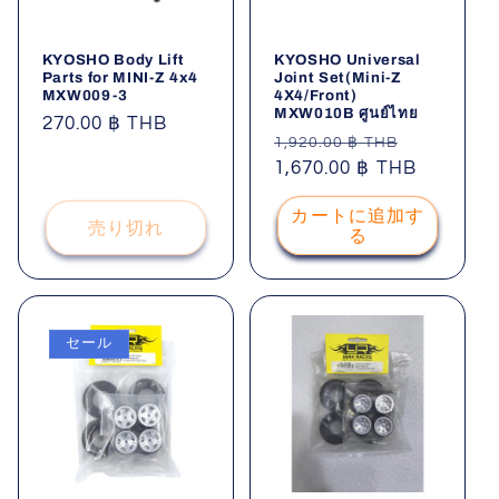
KYOSHO Body Lift
KYOSHO Universal
Parts for MINI-Z 4x4
Joint Set(Mini-Z
MXW009-3
4X4/Front)
MXW010B ศูนย์ไทย
通
270.00 ฿ THB
通
セ
1,920.00 ฿ THB
常
常
1,670.00 ฿ THB
ー
価
価
ル
格
カートに追加す
格
価
売り切れ
る
格
セール