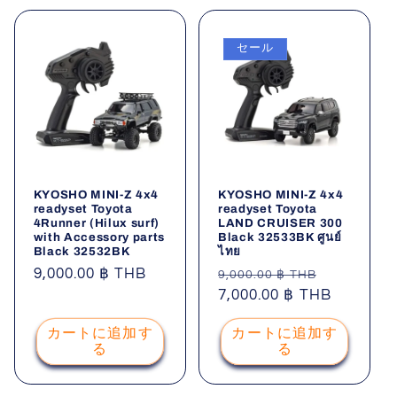
セール
KYOSHO MINI-Z 4x4
KYOSHO MINI-Z 4x4
readyset Toyota
readyset Toyota
4Runner (Hilux surf)
LAND CRUISER 300
with Accessory parts
Black 32533BK ศูนย์
Black 32532BK
ไทย
通
9,000.00 ฿ THB
通
セ
9,000.00 ฿ THB
常
常
7,000.00 ฿ THB
ー
価
価
ル
カートに追加す
カートに追加す
格
格
価
る
る
格