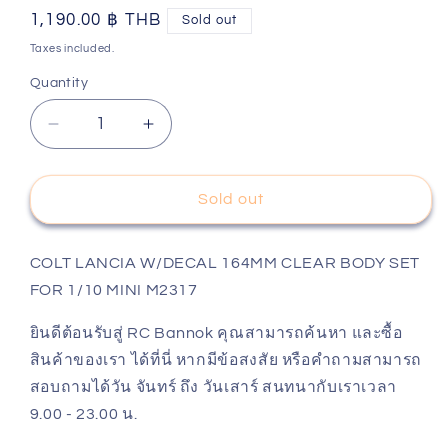
Regular
1,190.00 ฿ THB
Sold out
price
Taxes included.
Quantity
Decrease
Increase
quantity
quantity
for
for
COLT
COLT
Sold out
LANCIA
LANCIA
W/DECAL
W/DECAL
164MM
164MM
COLT LANCIA W/DECAL 164MM CLEAR BODY SET
CLEAR
CLEAR
FOR 1/10 MINI M2317
BODY
BODY
SET
SET
ยินดีต้อนรับสู่ RC Bannok คุณสามารถค้นหา และซื้อ
FOR
FOR
สินค้าของเรา ได้ที่นี่ หากมีข้อสงสัย หรือคำถามสามารถ
1/10
1/10
สอบถามได้วัน จันทร์ ถึง วันเสาร์ สนทนากับเราเวลา
MINI
MINI
9.00 - 23.00 น.
M2317
M2317