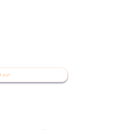
d out
6-