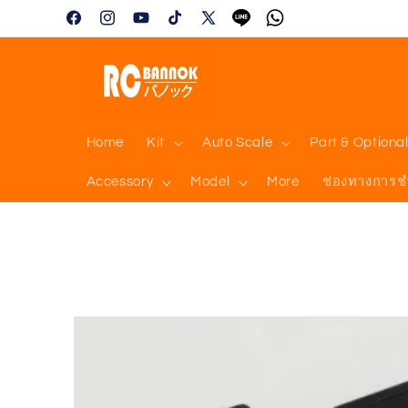
Skip to
Facebook
Instagram
YouTube
TikTok
X
Tumblr
Vimeo
content
(Twitter)
Home
Kit
Auto Scale
Part & Optiona
Accessory
Model
More
ช่องทางการช
Skip to
product
information