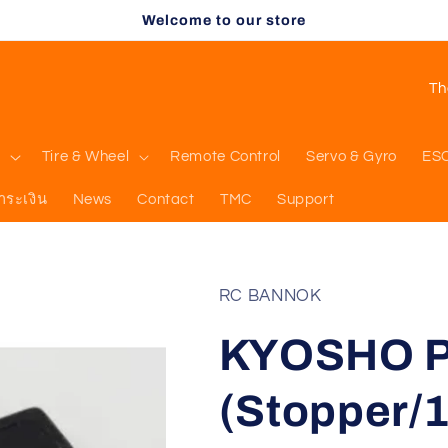
Welcome to our store
C
o
u
l
Tire & Wheel
Remote Control
Servo & Gyro
ES
n
ำระเงิน
News
Contact
TMC
Support
t
r
y
RC BANNOK
/
KYOSHO Pi
r
e
(Stopper/
g
i