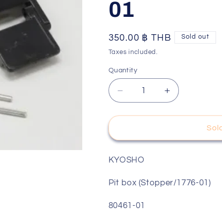
01
o
n
Regular
350.00 ฿ THB
Sold out
price
Taxes included.
Quantity
Decrease
Increase
quantity
quantity
for
for
KYOSHO
KYOSHO
Sol
Pit
Pit
box
box
(Stopper/1776-
(Stopper/177
KYOSHO
01)
01)
80461-
80461-
Pit box (Stopper/1776-01)
01
01
80461-01