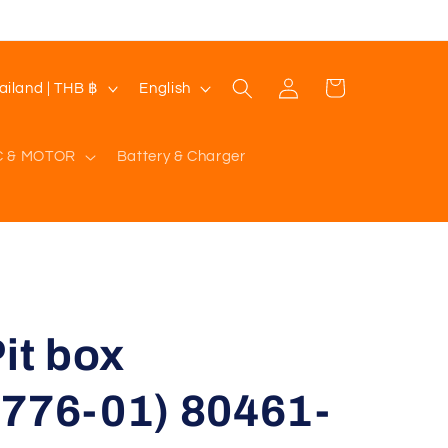
Log
L
Cart
Thailand | THB ฿
English
in
a
n
C & MOTOR
Battery & Charger
g
u
a
g
e
t box
1776-01) 80461-