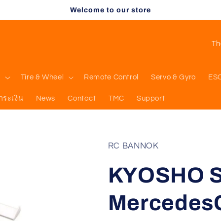
Welcome to our store
C
o
u
l
Tire & Wheel
Remote Control
Servo & Gyro
ES
n
ำระเงิน
News
Contact
TMC
Support
t
r
y
RC BANNOK
/
KYOSHO 
r
e
MercedesC
g
i