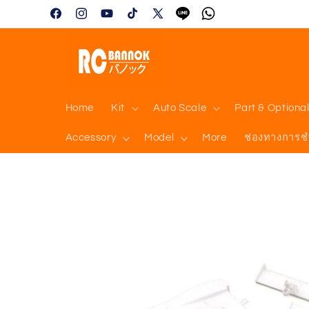
Skip to
Facebook
Instagram
YouTube
TikTok
X
Tumblr
Vimeo
content
(Twitter)
Home
Kit
Auto Scale
Part & Optiona
Accessory
Model
More
ช่องทางการช
Skip to
product
information