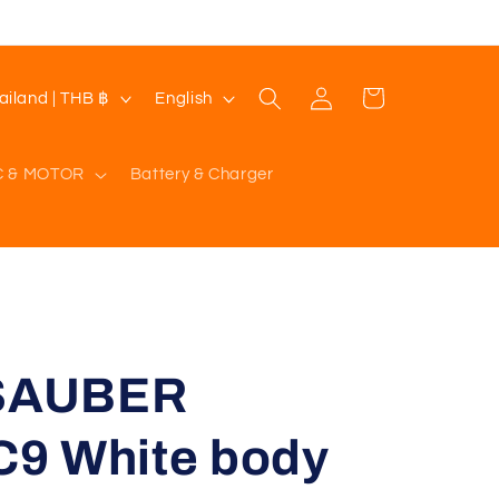
Log
L
Cart
Thailand | THB ฿
English
in
a
n
C & MOTOR
Battery & Charger
g
u
a
g
e
SAUBER
9 White body