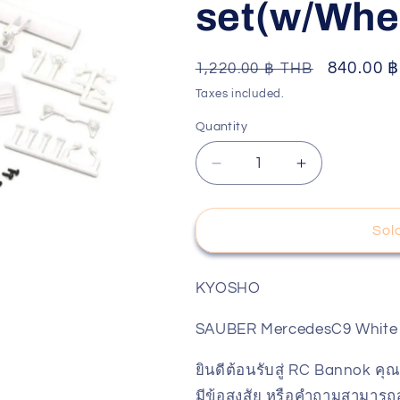
set(w/Wh
o
n
Regular
Sale
840.00 
1,220.00 ฿ THB
price
price
Taxes included.
Quantity
Decrease
Increase
quantity
quantity
for
for
KYOSHO
KYOSHO
Sol
SAUBER
SAUBER
MercedesC9
MercedesC9
White
White
KYOSHO
body
body
set(w/Wheel
set(w/Wheel
SAUBER MercedesC9 White 
MZN193
MZN193
ยินดีต้อนรับสู่ RC Bannok คุณ
มีข้อสงสัย หรือคำถามสามารถส