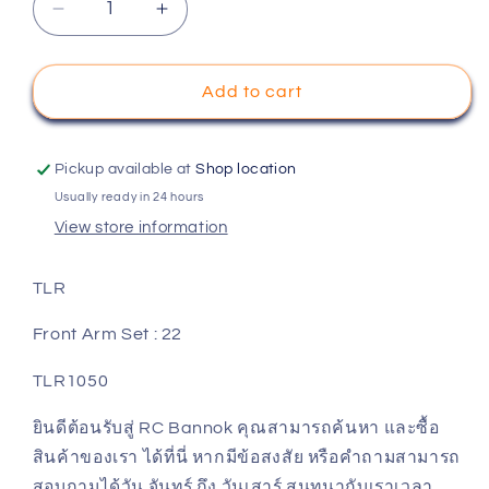
Decrease
Increase
quantity
quantity
for
for
TLR
TLR
Add to cart
Front
Front
Arm
Arm
Set
Set
Pickup available at
Shop location
:
:
Usually ready in 24 hours
22
22
View store information
TLR1050
TLR1050
TLR
Front Arm Set : 22
TLR1050
ยินดีต้อนรับสู่ RC Bannok คุณสามารถค้นหา และซื้อ
สินค้าของเรา ได้ที่นี่ หากมีข้อสงสัย หรือคำถามสามารถ
สอบถามได้วัน จันทร์ ถึง วันเสาร์ สนทนากับเราเวลา