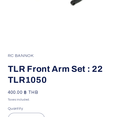
Open
media
1
in
RC BANNOK
modal
TLR Front Arm Set : 22
TLR1050
Regular
400.00 ฿ THB
price
Taxes included.
Quantity