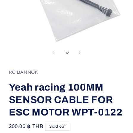
Open
media
1
of
1
/
2
in
modal
RC BANNOK
Yeah racing 100MM
SENSOR CABLE FOR
ESC MOTOR WPT-0122
Regular
200.00 ฿ THB
Sold out