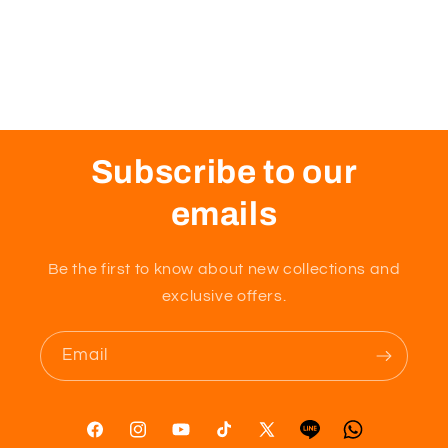
Subscribe to our
emails
Be the first to know about new collections and
exclusive offers.
Email
Facebook
Instagram
YouTube
TikTok
X
Tumblr
Vimeo