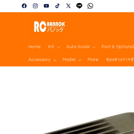
Skip to
Facebook
Instagram
YouTube
TikTok
X
Tumblr
Vimeo
content
(Twitter)
Home
Kit
Auto Scale
Part & Optiona
Accessory
Model
More
ช่องทางการช
Skip to
product
information