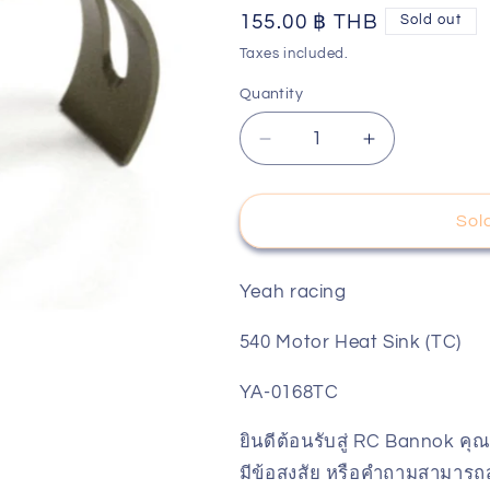
Regular
155.00 ฿ THB
Sold out
o
price
Taxes included.
n
Quantity
Decrease
Increase
quantity
quantity
for
for
Yeah
Yeah
Sol
racing
racing
540
540
Motor
Motor
Yeah racing
Heat
Heat
Sink
Sink
540 Motor Heat Sink (TC)
(TC)
(TC)
YA-
YA-
YA-0168TC
0168TC
0168TC
ยินดีต้อนรับสู่ RC Bannok คุณ
มีข้อสงสัย หรือคำถามสามารถส