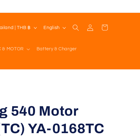
Log
L
Cart
Thailand | THB ฿
English
in
a
n
C & MOTOR
Battery & Charger
g
u
a
g
e
g 540 Motor
 (TC) YA-0168TC