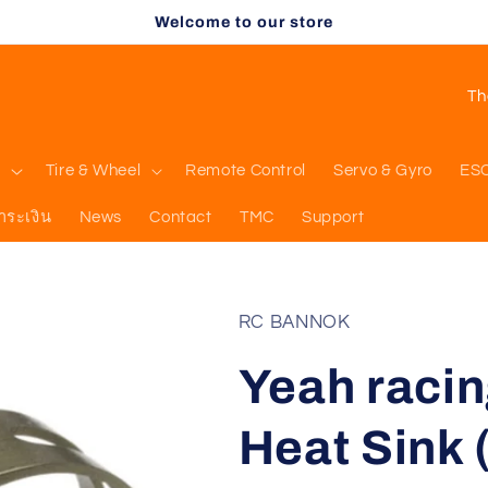
Welcome to our store
C
o
u
l
Tire & Wheel
Remote Control
Servo & Gyro
ES
n
ำระเงิน
News
Contact
TMC
Support
t
r
y
RC BANNOK
/
Yeah racin
r
e
Heat Sink
g
i