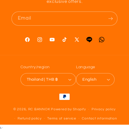
exclusive offers.
Email
Facebook
Instagram
YouTube
TikTok
X
Tumblr
Vimeo
(Twitter)
Country/region
Language
Thailand | THB ฿
English
Payment
methods
© 2026,
RC BANNOK
Powered by Shopify
Privacy policy
Refund policy
Terms of service
Contact information
};