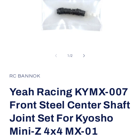
Open
media
1
of
1
/
2
in
modal
RC BANNOK
Yeah Racing KYMX-007
Front Steel Center Shaft
Joint Set For Kyosho
Mini-Z 4x4 MX-01