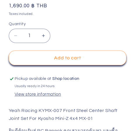
Regular
1,690.00 ฿ THB
price
Taxes included.
Quantity
Decrease
Increase
quantity
quantity
for
for
Yeah
Yeah
Add to cart
Racing
Racing
KYMX-
KYMX-
007
007
Pickup available at
Shop location
Front
Front
Usually ready in 24 hours
Steel
Steel
View store information
Center
Center
Shaft
Shaft
Joint
Joint
Yeah Racing KYMX-007 Front Steel Center Shaft
Set
Set
Joint Set For Kyosho Mini-Z 4x4 MX-01
For
For
Kyosho
Kyosho
ยินดีต้อนรับสู่ RC Bannok คุณสามารถค้นหา และซื้อ