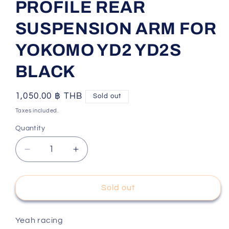
PROFILE REAR
SUSPENSION ARM FOR
YOKOMO YD2 YD2S
BLACK
Regular
1,050.00 ฿ THB
Sold out
price
Taxes included.
Quantity
Decrease
Increase
quantity
quantity
for
for
Yeah
Yeah
Sold out
racing
racing
YKYD-
YKYD-
008BK
008BK
Yeah racing