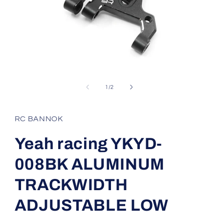
Open
media
1
of
1
/
2
in
modal
RC BANNOK
Yeah racing YKYD-
008BK ALUMINUM
TRACKWIDTH
ADJUSTABLE LOW