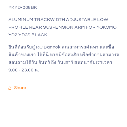
ALUMINUM
ALUMINUM
YKYD-008BK
TRACKWIDTH
TRACKWIDTH
ADJUSTABLE
ADJUSTABLE
ALUMINUM TRACKWIDTH ADJUSTABLE LOW
LOW
LOW
PROFILE
PROFILE
PROFILE REAR SUSPENSION ARM FOR YOKOMO
REAR
REAR
YD2 YD2S BLACK
SUSPENSION
SUSPENSION
ARM
ARM
ยินดีต้อนรับสู่ RC Bannok คุณสามารถค้นหา และซื้อ
FOR
FOR
สินค้าของเรา ได้ที่นี่ หากมีข้อสงสัย หรือคำถามสามารถ
YOKOMO
YOKOMO
สอบถามได้วัน จันทร์ ถึง วันเสาร์ สนทนากับเราเวลา
YD2
YD2
YD2S
YD2S
9.00 - 23.00 น.
BLACK
BLACK
Share